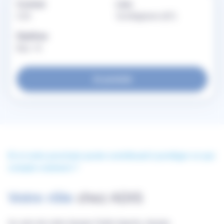
Contrat
Lieu
CDI
Schiltigheim (67)
Diplôme
Bac +5
Je postule
Et si votre prochain poste contribuait à protéger ce qui
compte vraiment ?
Votre rôle
chez ADIS
Au sein de notre équipe Outils Agents, équipe