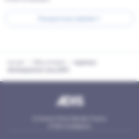
Pourquoi nous rejoindre ?
Accueil
Offres d'emploi
Ingénieur
/
/
développement Java (H/F)
12 Avenue Pierre Mendès France,
67300 Schiltigheim