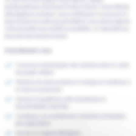
pluridisciplinaire réunissant Product Owner, Scrum Master,
développeurs et testeur, vous contribuerez à concevoir et
faire évoluer les outils qui permettent à nos clients (Agents
AXA) de piloter leur activité au quotidien, en répondant au
plus près des besoins terrain.
Concrètement, vous
Concevez et développez
des solutions dans le cadre
de projets métiers
Réalisez les tests (unitaires et charge) et contribuez à
la mise en production
Assurez la qualité du code et produisez la
documentation associée
Contribuez à la maintenance corrective et évolutive
des applications
Assurez le support utilisateurs