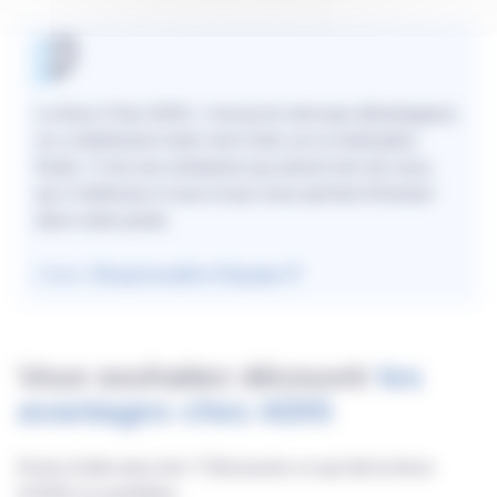
La force Chez ADIS, c’est qu’en tant que développeur,
on a réellement notre mot à dire sur la réalisation
finale. C’est une entreprise qui prend soin de nous,
qui s’intéresse à nous et qui nous permet d’évoluer
dans notre poste.
Claire,
Responsable d’équipe IT
Vous souhaitez découvrir
les
avantages chez ADIS
Envie d’aller plus loin ? Découvrez ce qui fait la force
d’ADIS au quotidien.