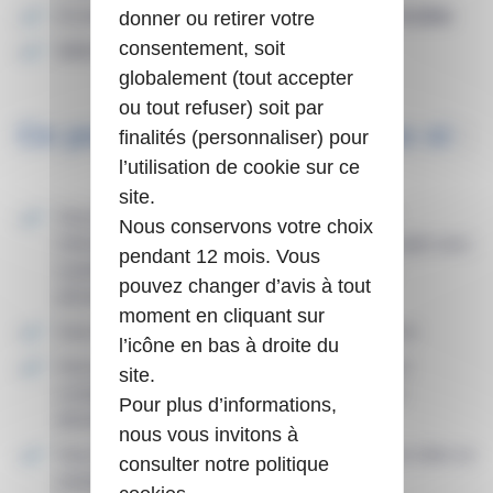
Environnement de déploiement :
Jenkins, Ansible
donner ou retirer votre
consentement, soit
Méthodologie
Scrum AGILE
globalement (tout accepter
ou tout refuser) soit par
Ce poste est fait pour vous si
:
finalités (personnaliser) pour
l’utilisation de cookie sur ce
site.
Vous êtes issu(e) d’une formation Bac+5 en
Nous conservons votre choix
informatique ou développement (Bac+3 accepté avec
pendant 12 mois. Vous
expérience) et justifiez d’au moins 2 ans en
pouvez changer d’avis à tout
développement
moment en cliquant sur
Vous maîtrisez Java, quelle que soit la version
l’icône en bas à droite du
Vous êtes curieux(se) du fonctionnel et aimez
site.
comprendre les usages derrière ce que vous
Pour plus d’informations,
développez
nous vous invitons à
Vous êtes autonome et savez transformer une idée en
consulter notre politique
solution concrète