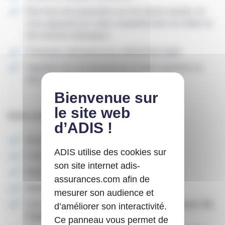
Êtes force de proposition sur les enjeux projets, en
vous appuyant sur votre compréhension du métier et
des besoins utilisateurs
Participez activement aux cérémonies Agile
Apportez vos connaissances et votre expertise au
sein de l’équipe et inter-équipe.
Notre environnement technique :
Back :
Java 21/25, Spring Boot 4
ADIS utilise des cookies sur
Front:
Vue.js 3
son site internet adis-
Base de données :
SQL Server, MongoDb
assurances.com afin de
Architecture orientée microservices
mesurer son audience et
Outil de développement :
IntelliJ, Maven, Sonar, Git,
d’améliorer son interactivité.
Copilot
Ce panneau vous permet de