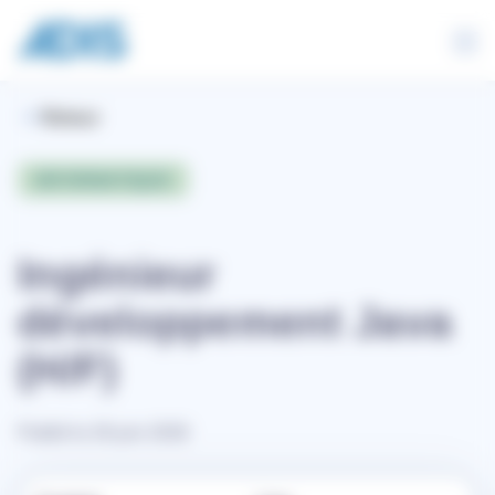
Panneau de gestion des cookies
Retour
INFORMATIQUE
Ingénieur
développement Java
(H/F)
Publié le 29 juin 2026