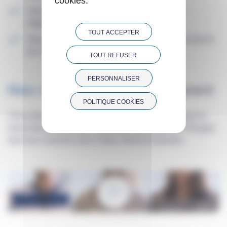
cookies.
Vous aimez le travail en équipe et échanger
régulièrement avec vos interlocuteurs
TOUT ACCEPTER
Vous avez un sens du service et aimez faire avancer
les choses
TOUT REFUSER
PERSONNALISER
Nos collaborateurs
témoignent
POLITIQUE COOKIES
Chez ADIS, ce sont nos collaborateurs qui en parlent le
mieux de leur quotidien. Envie de vous projeter ? Plongez
dans les coulisses avec Claire, Alexis et Quentin.