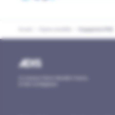
Accueil
Espace actualités
Engagement RSE
/
/
12 Avenue Pierre Mendès France,
67300 Schiltigheim