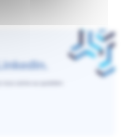
LinkedIn.
i nous anime au quotidien.