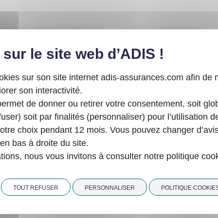
ookies sur son site internet adis-assurances.com afin de
orer son interactivité.
rmet de donner ou retirer votre consentement, soit glo
user) soit par finalités (personnaliser) pour l’utilisation d
tre choix pendant 12 mois. Vous pouvez changer d’avi
 en bas à droite du site.
20 avril 2026
tions, nous vous invitons à consulter notre politique coo
ENGAGEMENT RSE
PARTENARIAT
ADIS mécène du réseau
TOUT REFUSER
PERSONNALISER
POLITIQUE COOKIE
Etincelle