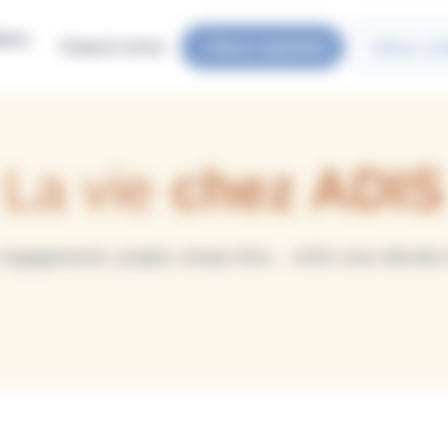
iers
Espace actus
Nous rejoindre
Nous con
La vie
chez ADIS
 engagements, projets, temps forts… ADIS vous dévoile ic