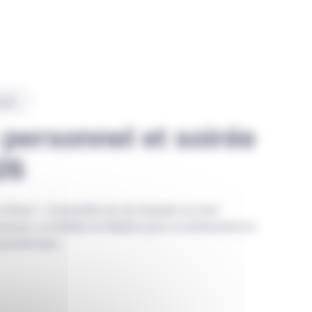
RIAT
personnel et soirée
26
son Show ! L’ensemble de nos équipes se sont
ureaux, au théâtre du Maillon pour un événement en
iasmant que...