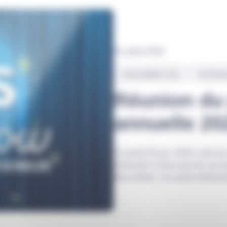
01 juillet 2026
ENGAGEMENT RSE
PARTENA
Réunion du 
annuelle 20
Ce jeudi 25 juin, ADIS a fait 
retrouvées à deux pas de nos b
deux temps, l’un aussi enthous