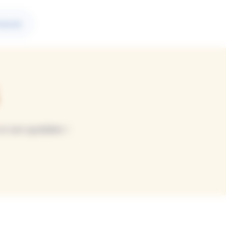
tacter
i son quotidien !