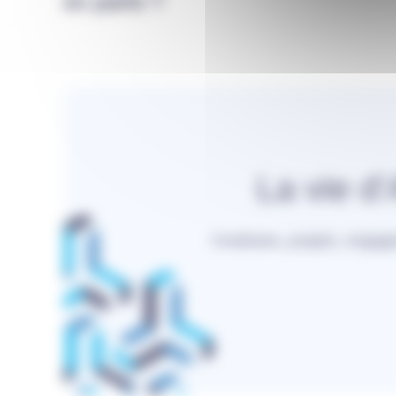
en parle ?
La vie d
Coulisses, projets, engag