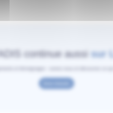
’ADIS continue aussi
sur 
ements et témoignages : suivez-nous et découvrez ce qu
Notre linkedin