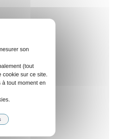
 mesurer son
balement (tout
e cookie sur ce site.
s à tout moment en
kies.
S