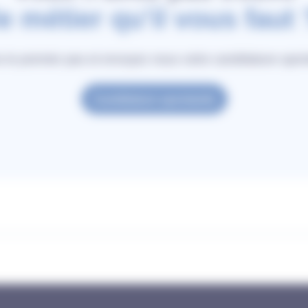
le métier qu’il vous faut 
s le premier pas et envoyez nous votre candidature spo
Candidature spontanée