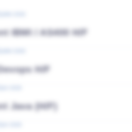
juillet 2026
t IBMI / AS400 H/F
juillet 2026
Devops H/F
juin 2026
t Java (H/F)
juin 2026