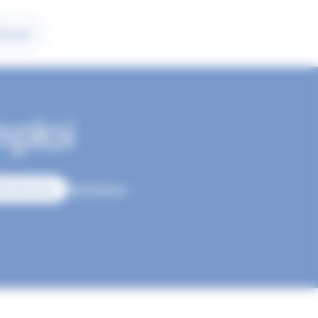
tacter
mploi
Réinitialiser
echercher