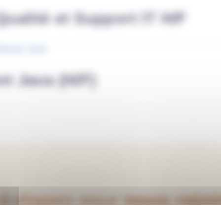
ualité et Support IT H/F
février 2026
t Java (H/F)
4 étapes pour
nous rejoi