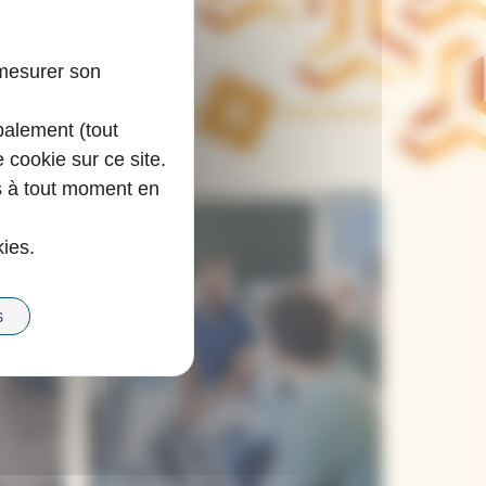
 mesurer son
4
balement (tout
e cookie sur ce site.
s à tout moment en
kies.
S